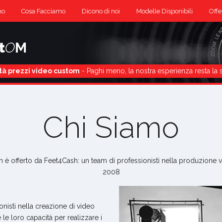
mo
Cosa Facciamo
Dicono di noi
Modelle Disponibili
Offe
tà prezzi video custom
- Paghi meno, la nostra esperienza resta la 
Chi Siamo
è offerto da Feet4Cash: un team di professionisti nella produzione vi
2008
onisti nella creazione di video
le loro capacità per realizzare i