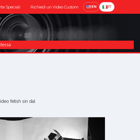
rte Speciali
Richiedi un Video Custom
EN
IT
stessa
deo fetish sin dal