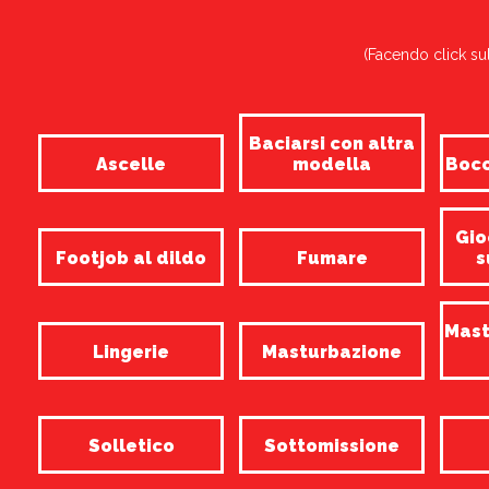
(Facendo click sul
Baciarsi con altra
Ascelle
modella
Bocc
Gio
Footjob al dildo
Fumare
s
Mast
Lingerie
Masturbazione
Solletico
Sottomissione