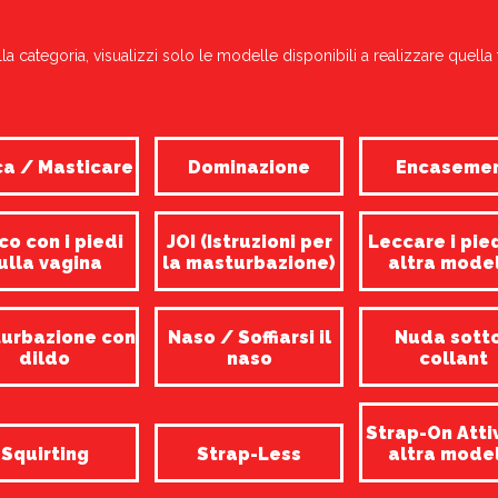
la categoria, visualizzi solo le modelle disponibili a realizzare quella 
a / Masticare
Dominazione
Encaseme
co con i piedi
JOI (Istruzioni per
Leccare i pie
ulla vagina
la masturbazione)
altra mode
urbazione con
Naso / Soffiarsi il
Nuda sotto
dildo
naso
collant
Strap-On Atti
Squirting
Strap-Less
altra mode