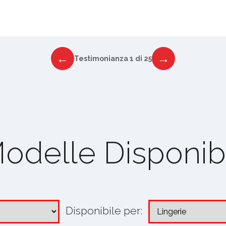
←
→
Testimonianza 1 di 25
odelle Disponibi
Disponibile per: