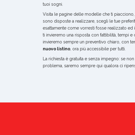
tuoi sogni.
Visita le pagine delle modelle che ti piacciono,
sono disposte a realizzare, scegli le tue preferit
esattamente come vorresti fosse realizzato ed in
ti invieremo una risposta con fattibilità, tempi e 
invieremo sempre un preventivo chiaro, con te
nuovo listino
, ora più accessibile per tutti.
La richiesta è gratuita e senza impegno: se non 
problema, saremo sempre qui qualora ci ripens