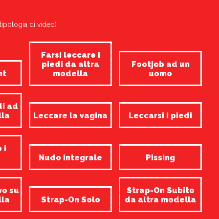
tipologia di video)
Farsi leccare i
piedi da altra
Footjob ad un
nt
modella
uomo
di ad
lla
Leccare la vagina
Leccarsi i piedi
 i
Nudo integrale
Pissing
vo su
Strap-On Subito
lla
Strap-On Solo
da altra modella