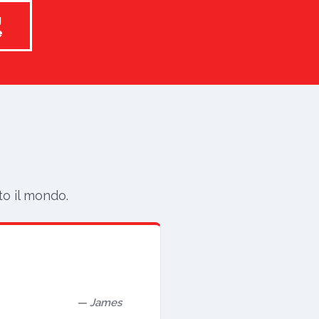
g
e
to il mondo.
James