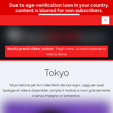
Due to age-verification laws in your country,
content is blurred for non-subscribers.
Verify age & view content
≡
Novità prezzi video custom
- Paghi meno, la nostra esperienza
resta la stessa
Tokyo
Tokyo realizza per te il video fetish dei tuoi sogni. Leggi per quali
tipologie di video è disponibile, compila il modulo e ricevi gratuitamente
e senza impegno un preventivo.