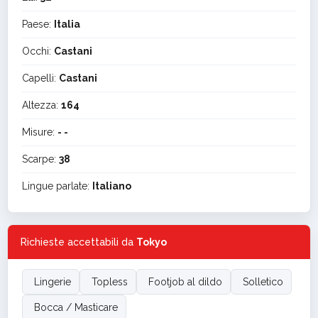
Paese:
Italia
Occhi:
Castani
Capelli:
Castani
Altezza:
164
Misure:
- -
Scarpe:
38
Lingue parlate:
Italiano
Richieste accettabili da
Tokyo
Lingerie
Topless
Footjob al dildo
Solletico
Bocca / Masticare