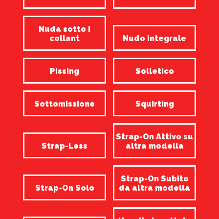
Nuda sotto i
collant
Nudo integrale
Pissing
Solletico
Sottomissione
Squirting
Strap-On Attivo su
Strap-Less
altra modella
Strap-On Subito
Strap-On Solo
da altra modella