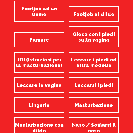
Footjob ad un
uomo
Footjob al dildo
Gioco con i piedi
Fumare
sulla vagina
JOI (Istruzioni per
Leccare i piedi ad
la masturbazione)
altra modella
Leccare la vagina
Leccarsi i piedi
Lingerie
Masturbazione
Masturbazione con
Naso / Soffiarsi il
dildo
naso