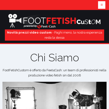
≡
Novità prezzi video custom
- Paghi meno, la nostra esperienza
resta la stessa
Chi Siamo
FootFetishCustom è offerto da Feet4Cash: un team di professionisti nella
produzione video fetish sin dal 2008