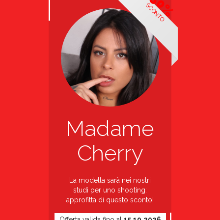
50%
SCONTO
Madame
Cherry
La modella sarà nei nostri
studi per uno shooting:
approfitta di questo sconto!
Offerta valida fino al
15.10.2026