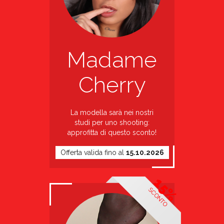
Madame
Cherry
La modella sarà nei nostri
studi per uno shooting:
approfitta di questo sconto!
Offerta valida fino al
15.10.2026
15%
SCONTO