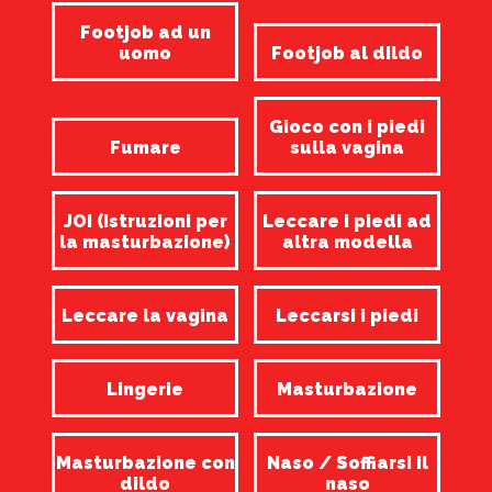
Footjob ad un
uomo
Footjob al dildo
Gioco con i piedi
Fumare
sulla vagina
JOI (Istruzioni per
Leccare i piedi ad
la masturbazione)
altra modella
Leccare la vagina
Leccarsi i piedi
Lingerie
Masturbazione
Masturbazione con
Naso / Soffiarsi il
dildo
naso