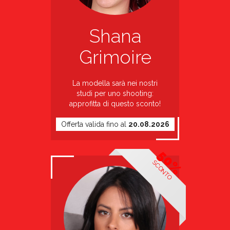
Shana
Grimoire
La modella sarà nei nostri
studi per uno shooting:
approfitta di questo sconto!
Offerta valida fino al
20.08.2026
50%
SCONTO