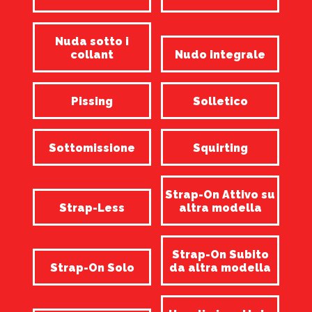
Nuda sotto i
collant
Nudo integrale
Pissing
Solletico
Sottomissione
Squirting
Strap-On Attivo su
Strap-Less
altra modella
Strap-On Subito
Strap-On Solo
da altra modella