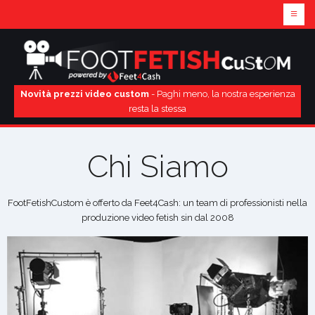
≡
Novità prezzi video custom
- Paghi meno, la nostra esperienza
resta la stessa
Chi Siamo
FootFetishCustom è offerto da Feet4Cash: un team di professionisti nella
produzione video fetish sin dal 2008