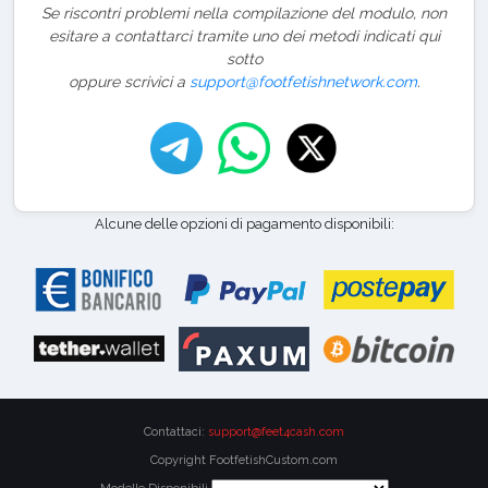
Se riscontri problemi nella compilazione del modulo, non
esitare a contattarci tramite uno dei metodi indicati qui
sotto
oppure scrivici a
support@footfetishnetwork.com
.
Alcune delle opzioni di pagamento disponibili:
Contattaci:
support@feet4cash.com
Copyright FootfetishCustom.com