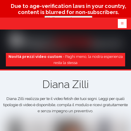
Due to age-verification laws in your country,
content is blurred for non-subscribers.
Verify age & view content
≡
Novità prezzi video custom
- Paghi meno, la nostra esperienza
resta la stessa
Diana Zilli
Diana Zilli realizza per te il video fetish dei tuoi sogni. Leggi per quali
tipologie di video è disponibile, compila il modulo e ricevi gratuitamente
e senza impegno un preventivo.