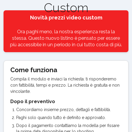
Custom
Novità prezzi video custom
Ora paghi meno, la nostra esperienza resta la
stessa. Questo nuovo listino è pensato per essere
più accessibile in un periodo in cui tutto costa di più.
Come funziona
Compila il modulo e inviaci la richiesta: ti risponderemo
con fattibilità, tempi e prezzo. La richiesta è gratuita e non
vincolante.
Dopo il preventivo
Concordiamo insieme prezzo, dettagli e fattibilità.
Paghi solo quando tutto è definito e approvato.
Dopo il pagamento contattiamo la modella per fissare
la prima data disponibile per lo shooting.