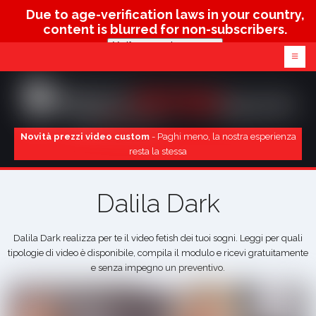
Due to age-verification laws in your country,
content is blurred for non-subscribers.
Verify age & view content
≡
Novità prezzi video custom
- Paghi meno, la nostra esperienza
resta la stessa
Dalila Dark
Dalila Dark realizza per te il video fetish dei tuoi sogni. Leggi per quali
tipologie di video è disponibile, compila il modulo e ricevi gratuitamente
e senza impegno un preventivo.