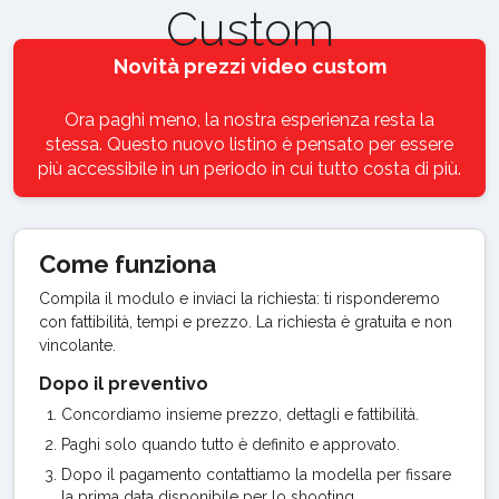
Custom
Novità prezzi video custom
Ora paghi meno, la nostra esperienza resta la
stessa. Questo nuovo listino è pensato per essere
più accessibile in un periodo in cui tutto costa di più.
Come funziona
Compila il modulo e inviaci la richiesta: ti risponderemo
con fattibilità, tempi e prezzo. La richiesta è gratuita e non
vincolante.
Dopo il preventivo
Concordiamo insieme prezzo, dettagli e fattibilità.
Paghi solo quando tutto è definito e approvato.
Dopo il pagamento contattiamo la modella per fissare
la prima data disponibile per lo shooting.