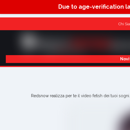
Due to age-verification l
Chi Si
Novi
Redsnow realizza per te il video fetish dei tuoi sogn