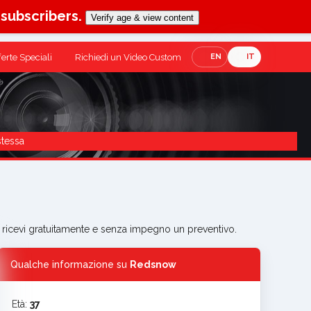
-subscribers.
Verify age & view content
ferte Speciali
Richiedi un Video Custom
EN
IT
stessa
 e ricevi gratuitamente e senza impegno un preventivo.
Qualche informazione su
Redsnow
Età:
37