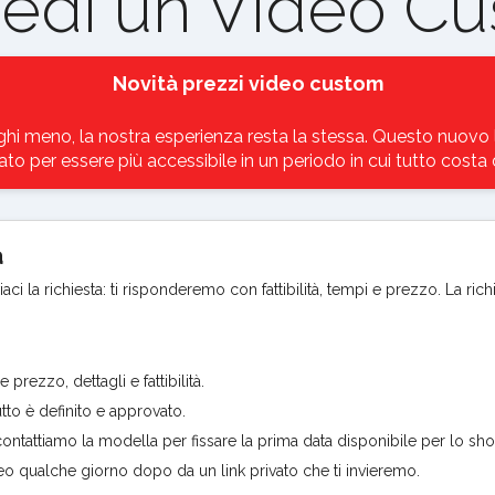
iedi un Video C
Novità prezzi video custom
hi meno, la nostra esperienza resta la stessa. Questo nuovo l
to per essere più accessibile in un periodo in cui tutto costa d
a
ci la richiesta: ti risponderemo con fattibilità, tempi e prezzo. La rich
rezzo, dettagli e fattibilità.
to è definito e approvato.
ntattiamo la modella per fissare la prima data disponibile per lo sho
ideo qualche giorno dopo da un link privato che ti invieremo.