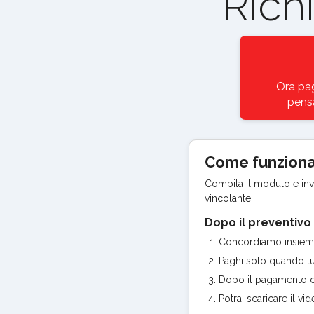
Rich
Ora pag
pensa
Come funzion
Compila il modulo e invia
vincolante.
Dopo il preventivo
Concordiamo insieme p
Paghi solo quando tut
Dopo il pagamento co
Potrai scaricare il v