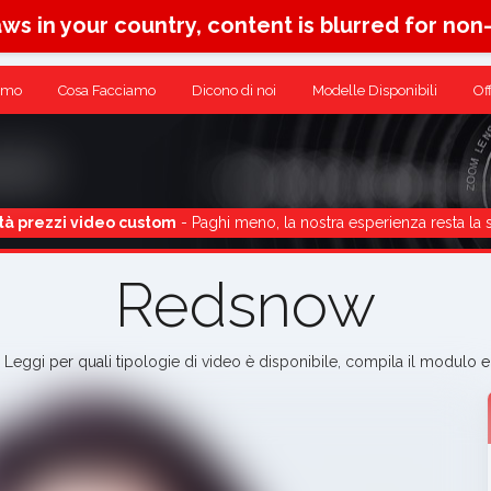
aws in your country, content is blurred for non
amo
Cosa Facciamo
Dicono di noi
Modelle Disponibili
Of
tà prezzi video custom
- Paghi meno, la nostra esperienza resta la 
Redsnow
i. Leggi per quali tipologie di video è disponibile, compila il modulo