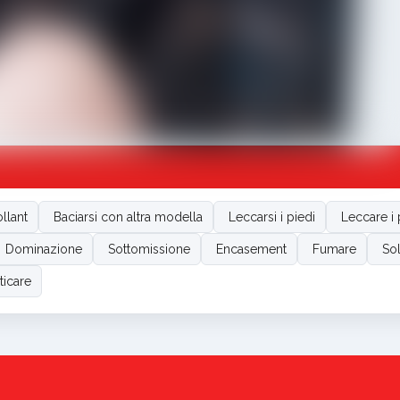
llant
Baciarsi con altra modella
Leccarsi i piedi
Leccare i 
Dominazione
Sottomissione
Encasement
Fumare
Sol
ticare