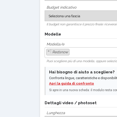
Budget indicativo
Il budget non garantisce il prezzo finale: riceve
Modelle
Modella/e
×
Redsnow
Puoi scegliere più di una modella, oppure selez
Hai bisogno di aiuto a scegliere?
Confronta lingue, caratteristiche e disponibili
Apri la guida di confronto
Si apre in una nuova scheda: il modulo resta co
Dettagli video / photoset
Lunghezza