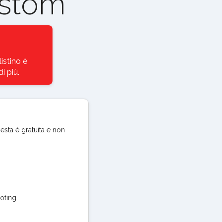
ustom
istino è
i più.
iesta è gratuita e non
oting.