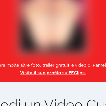
re molte altre foto, trailer gratuiti e video di Pame
Visita il suo profilo su FFClips.
iedi un Video C