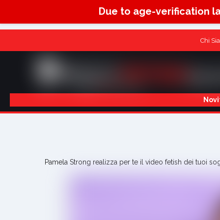
Due to age-verification l
Chi Si
Novi
Pamela Strong realizza per te il video fetish dei tuoi s