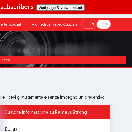
-subscribers.
Verify age & view content
ferte Speciali
Richiedi un Video Custom
EN
IT
stessa
ulo e ricevi gratuitamente e senza impegno un preventivo.
Qualche informazione su
Pamela Strong
Età:
43