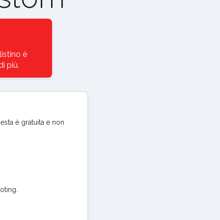
istino è
i più.
iesta è gratuita e non
oting.