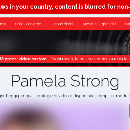
aws in your country, content is blurred for non
amo
Cosa Facciamo
Dicono di noi
Modelle Disponibili
Of
tà prezzi video custom
- Paghi meno, la nostra esperienza resta la 
Pamela Strong
ogni. Leggi per quali tipologie di video è disponibile, compila il mod