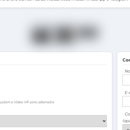
Con
N
E-
ustom e Video VR sono alternativi.
Co
(opz