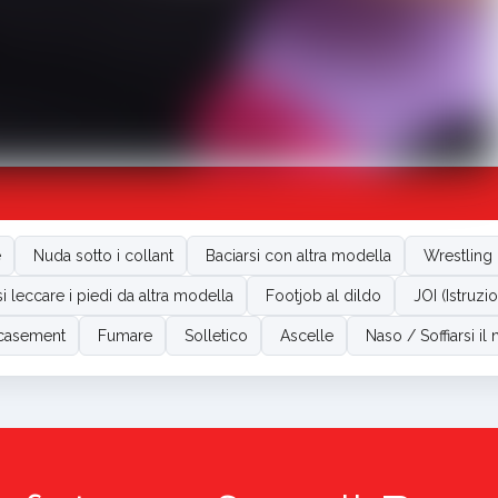
e
Nuda sotto i collant
Baciarsi con altra modella
Wrestling
si leccare i piedi da altra modella
Footjob al dildo
JOI (Istruzi
casement
Fumare
Solletico
Ascelle
Naso / Soffiarsi il