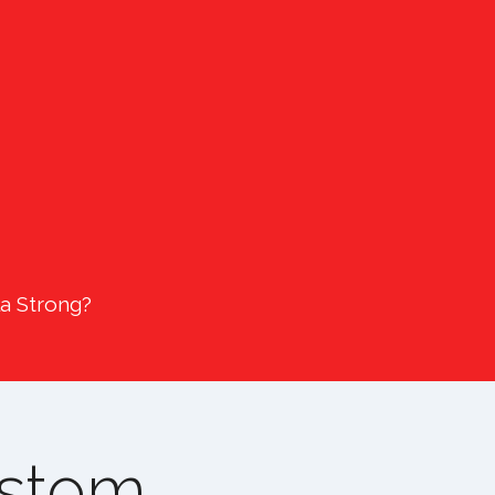
la Strong?
ustom