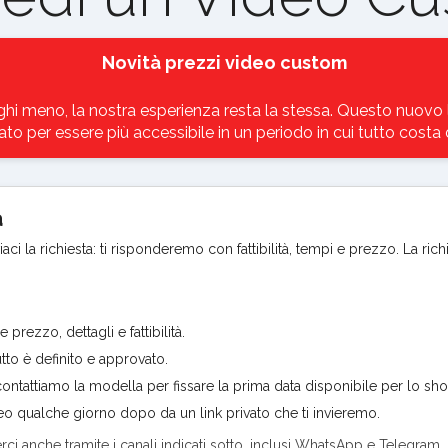
Novità prezzi video custom
hi meno, la nostra esperienza resta la stessa. Questo nuovo l
to per essere più accessibile in un periodo in cui tutto costa d
a
ci la richiesta: ti risponderemo con fattibilità, tempi e prezzo. La rich
rezzo, dettagli e fattibilità.
to è definito e approvato.
ntattiamo la modella per fissare la prima data disponibile per lo sho
ideo qualche giorno dopo da un link privato che ti invieremo.
erci anche tramite i canali indicati sotto, inclusi WhatsApp e Telegram.