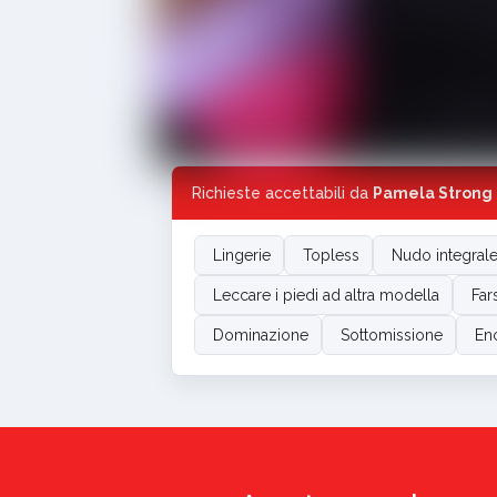
Richieste accettabili da
Pamela Strong
Lingerie
Topless
Nudo integral
Leccare i piedi ad altra modella
Far
Dominazione
Sottomissione
En