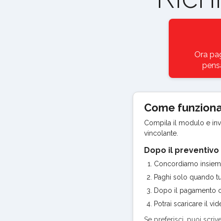
Ora pag
pensa
Come funzion
Compila il modulo e invia
vincolante.
Dopo il preventivo
Concordiamo insieme p
Paghi solo quando tut
Dopo il pagamento co
Potrai scaricare il v
Se preferisci, puoi scriv