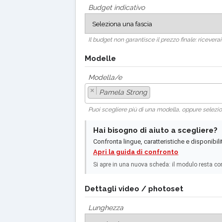
Budget indicativo
Il budget non garantisce il prezzo finale: riceve
Modelle
Modella/e
×
Pamela Strong
Puoi scegliere più di una modella, oppure selez
Hai bisogno di aiuto a scegliere?
Confronta lingue, caratteristiche e disponibili
Apri la guida di confronto
Si apre in una nuova scheda: il modulo resta co
Dettagli video / photoset
Lunghezza