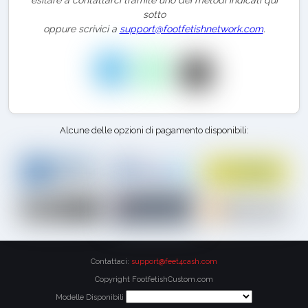
esitare a contattarci tramite uno dei metodi indicati qui
sotto
oppure scrivici a
support@footfetishnetwork.com
.
Alcune delle opzioni di pagamento disponibili:
Contattaci:
support@feet4cash.com
Copyright FootfetishCustom.com
Modelle Disponibili