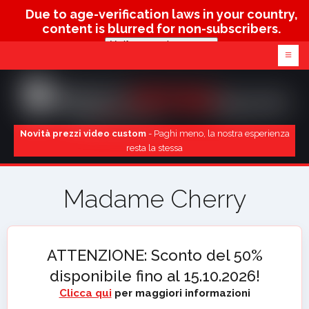
Due to age-verification laws in your country,
content is blurred for non-subscribers.
Verify age & view content
≡
Novità prezzi video custom
- Paghi meno, la nostra esperienza
resta la stessa
Madame Cherry
ATTENZIONE: Sconto del 50%
disponibile fino al 15.10.2026!
Clicca qui
per maggiori informazioni