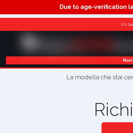
Due to age-verification l
Chi Si
Novi
La modella che stai ce
Rich