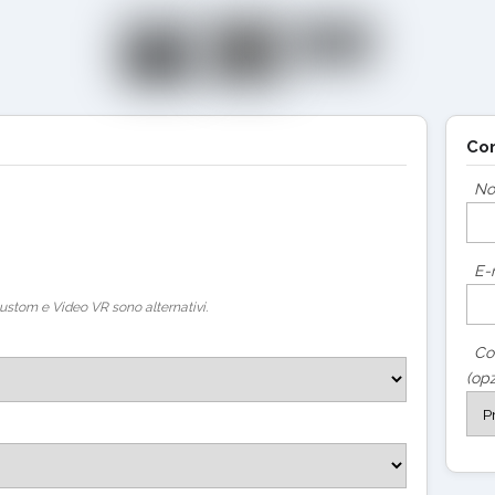
Con
N
E-
ustom e Video VR sono alternativi.
Co
(opz