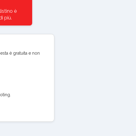
istino è
i più.
iesta è gratuita e non
oting.