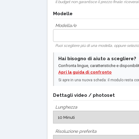
Il budget non garantisce il prezzo finale: riceve
Modelle
Modella/e
Puoi scegliere più di una modella, oppure selez
Hai bisogno di aiuto a scegliere?
Confronta lingue, caratteristiche e disponibili
Apri la guida di confronto
Si apre in una nuova scheda: il modulo resta co
Dettagli video / photoset
Lunghezza
Risoluzione preferita