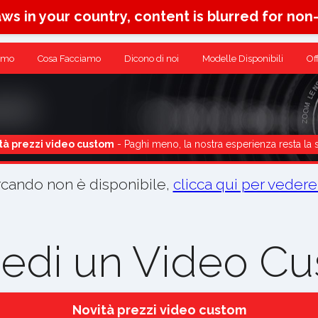
aws in your country, content is blurred for non
amo
Cosa Facciamo
Dicono di noi
Modelle Disponibili
Of
tà prezzi video custom
- Paghi meno, la nostra esperienza resta la 
rcando non è disponibile,
clicca qui per vedere
iedi un Video C
Novità prezzi video custom