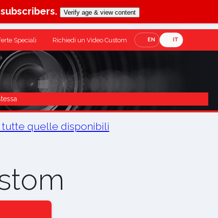
-subscribers.
Verify age & view content
ferte Speciali
Richiedi un Video Custom
EN
IT
stessa
 tutte quelle disponibili
ustom