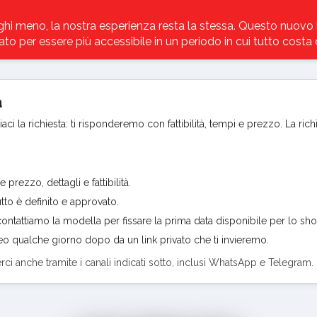
hi meno, la nostra esperienza resta la stessa. Questo nuovo l
to per essere più accessibile in un periodo in cui tutto costa d
a
ci la richiesta: ti risponderemo con fattibilità, tempi e prezzo. La rich
rezzo, dettagli e fattibilità.
to è definito e approvato.
ntattiamo la modella per fissare la prima data disponibile per lo sho
ideo qualche giorno dopo da un link privato che ti invieremo.
erci anche tramite i canali indicati sotto, inclusi WhatsApp e Telegram.