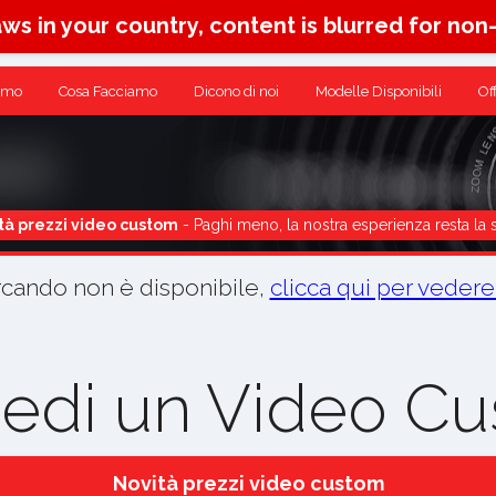
aws in your country, content is blurred for non
amo
Cosa Facciamo
Dicono di noi
Modelle Disponibili
Of
tà prezzi video custom
- Paghi meno, la nostra esperienza resta la 
rcando non è disponibile,
clicca qui per vedere
iedi un Video C
Novità prezzi video custom