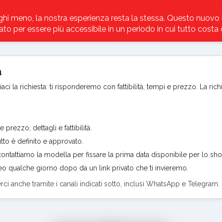
hi meno, la nostra esperienza resta la stessa. Questo nuovo l
to per essere più accessibile in un periodo in cui tutto costa d
a
ci la richiesta: ti risponderemo con fattibilità, tempi e prezzo. La rich
rezzo, dettagli e fattibilità.
to è definito e approvato.
ntattiamo la modella per fissare la prima data disponibile per lo sho
ideo qualche giorno dopo da un link privato che ti invieremo.
erci anche tramite i canali indicati sotto, inclusi WhatsApp e Telegram.