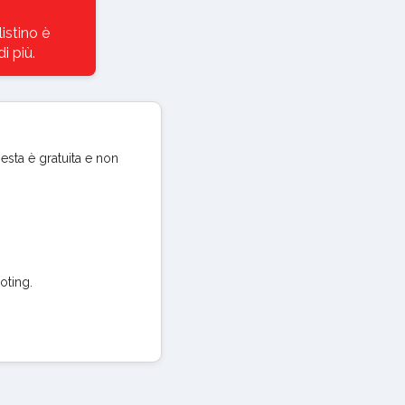
istino è
i più.
iesta è gratuita e non
oting.