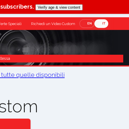
-subscribers.
Verify age & view content
ferte Speciali
Richiedi un Video Custom
EN
IT
stessa
 tutte quelle disponibili
ustom