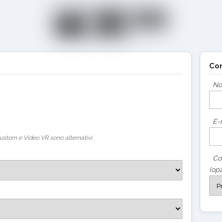
Con
N
E-
ustom e Video VR sono alternativi.
Co
(opz