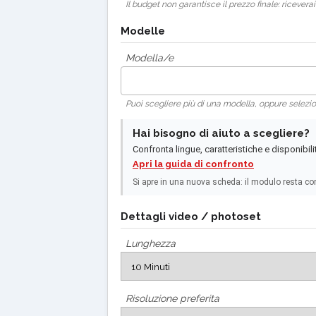
Il budget non garantisce il prezzo finale: riceve
Modelle
Modella/e
Puoi scegliere più di una modella, oppure selez
Hai bisogno di aiuto a scegliere?
Confronta lingue, caratteristiche e disponibili
Apri la guida di confronto
Si apre in una nuova scheda: il modulo resta co
Dettagli video / photoset
Lunghezza
Risoluzione preferita