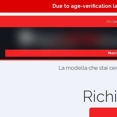
Due to age-verification l
Chi Si
Novi
La modella che stai ce
Rich